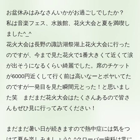
お盆休みはみなさんいかがお過ごしでしたか？
私は音楽フェス、水族館、花火大会と夏を満喫し
ました^_^
花火大会は長野の諏訪湖祭湖上花火大会に行った
のですが、
今まで見た花火で1番大きくて近くて涙
が出そうになるくらい綺麗
でした。
席のチケット
が6000円近くして行く前は高いなーとボヤいてた
のですが一発目を見た瞬間元とった！と思いまし
た笑 まだまだ花火大会はたくさんあるので皆さ
んもぜひ見に行ってみて
ください！
まだまだ暑い日が続きますので熱中症には気をつ
けて夏を楽しみま
しょう^_^
クローバー歯科は常に