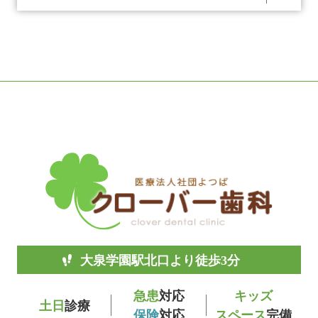
大泉学園駅北口より徒歩3分
急患
対応
キッズ
土日
診療
保険
対応
スペース
完備