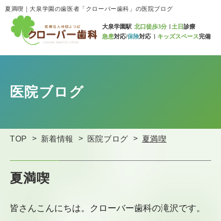
夏満喫｜大泉学園の歯医者「クローバー歯科」の医院ブログ
大泉学園駅
北口徒歩3分
土日
診療
急患
対応/
保険
対応
キッズスペース
完備
医院ブログ
TOP
新着情報
医院ブログ
夏満喫
夏満喫
皆さんこんにちは。クローバー歯科の滝沢です。