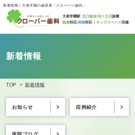
新着情報｜大泉学園の歯医者「クローバー歯科」
大泉学園駅
北口徒歩3分
土日
診療
急患
対応/
保険
対応
キッズスペース
完備
新着情報
TOP
新着情報
お知らせ
症例紹介
医院ブログ